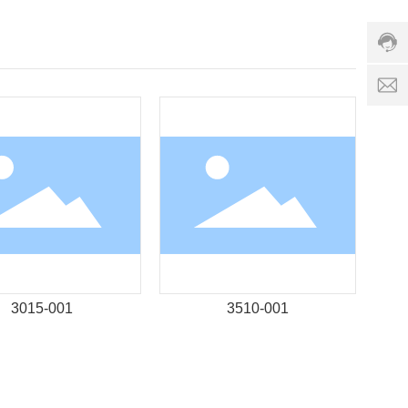
0769
8706
服
務
時
j
間:
8:00
-
20:0
3015-001
3510-001