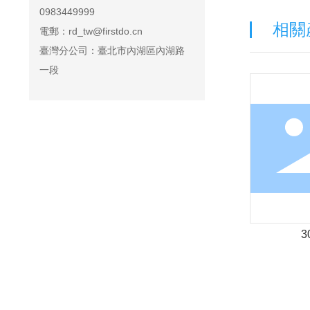
0983449999
相關
電郵：rd_tw@firstdo.cn
臺灣分公司：臺北市內湖區內湖路
一段
3