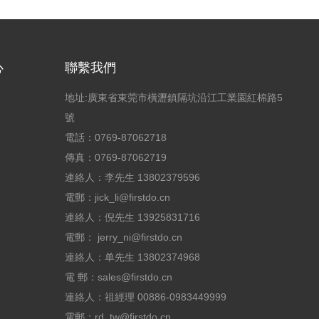
心
聯繫我們
地址:廣東省東莞市橫瀝鎮隔坑沿江工業園紅棉路5
號
電話：0769-87062718
傳真：0769-87062719
連絡人：李先生 13802379596
電郵：jick_li@firstdo.cn
連絡人：倪先生 13925831716
電郵： jerry_ni@firstdo.cn
連絡人：单先生 13802374968
電 郵：sales@firstdo.cn
連絡人：祖經理 00886-0983449999
電郵：rd_tw@firstdo.cn