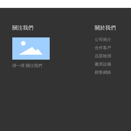
關注我們
關於我們
公司簡介
合作客戶
品質檢測
廠房設備
掃一掃 關注我們
銷售網絡