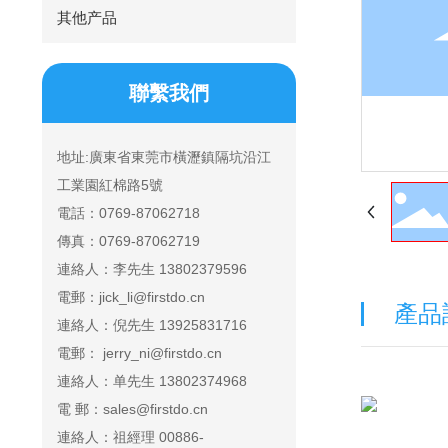
其他产品
聯繫我們
地址:廣東省東莞市橫瀝鎮隔坑沿江
工業園紅棉路5號
電話：0769-87062718
傳真：0769-87062719
連絡人：李先生 13802379596
電郵：jick_li@firstdo.cn
產品
連絡人：倪先生 13925831716
電郵： jerry_ni@firstdo.cn
連絡人：单先生 13802374968
電 郵：sales@firstdo.cn
連絡人：祖經理 00886-