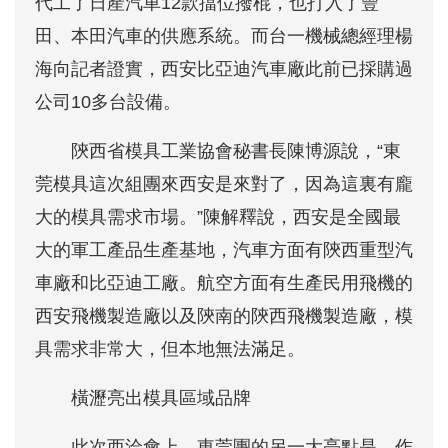
代工了日產汽車12款擋位撥棍，也打入了豐
田、本田汽車的供應系統。而台一機械總經理楊
海向記者證實，西安比亞迪汽車廠此前已採購過
公司10多台設備。
陝西省模具工業協會秘書長陳博源說，“東
莞模具這次組團來西安是來對了，因為這裏有龐
大的模具需求市場。”陳解釋說，西安是全國最
大的軍工產品生產基地，汽車方面有陝西重型汽
車廠和比亞迪工廠。航空方面有生產民用飛機的
西安飛機製造廠以及陝南的陝西飛機製造廠，模
具需求非常大，但本地無法滿足。
橫瀝亮出模具區域品牌
此次西洽會上，東莞團的另一大亮點是，作