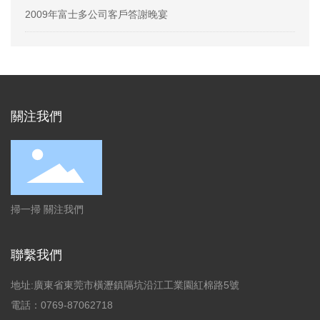
2009年富士多公司客戶答謝晚宴
關注我們
掃一掃 關注我們
聯繫我們
地址:廣東省東莞市橫瀝鎮隔坑沿江工業園紅棉路5號
電話：0769-87062718