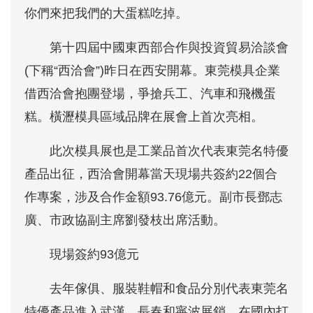
你們來把我們的大蛋糕吃掉。
第十四屆中國東西部合作與投資貿易洽談會
(下稱“西洽會”)昨日在西安開幕。東莞模具企業
借西洽會抱團登場，爭搶兵工、汽車和飛機蛋
糕。橫瀝模具區域品牌在展會上首次亮相。
此次模具展也是工業品首次代表東莞名特優
產品出征，西洽會開幕當天現場共簽約22個合
作專案，涉及合作金額93.76億元。副市長鄧志
廣、市政協副主席劉發枝出席活動。
現場簽約93億元
去年傢俱、服裝鞋帽和食品分別代表東莞名
特優產品進入武漢、長春和寧波展銷，在國內打